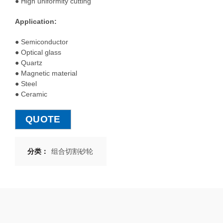
● High uniformity cutting
Application:
● Semiconductor
● Optical glass
● Quartz
● Magnetic material
● Steel
● Ceramic
QUOTE
分类：
组合切割砂轮