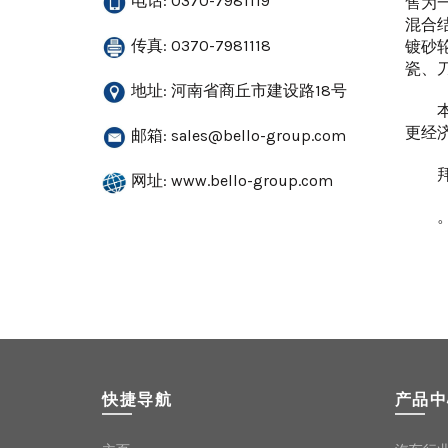
电话: 0370-7981119
售为
混合
传真: 0370-7981118
镀砂
瓷、
地址: 河南省商丘市建设路18号
本公
更经
邮箱:
sales@bello-group.com
拜罗
网址: www.bello-group.com
。。
快捷导航
产品中