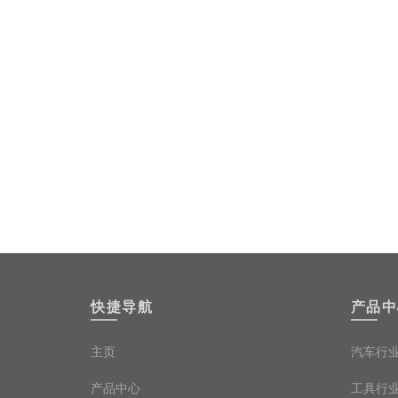
快捷导航
产品中
主页
汽车行
产品中心
工具行