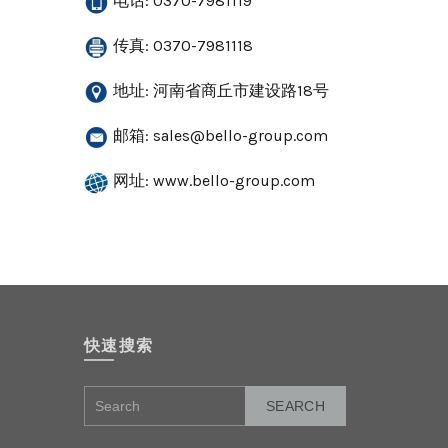
电话: 0370-7981119
传真: 0370-7981118
地址: 河南省商丘市建设路18号
邮箱:
sales@bello-group.com
网址: www.bello-group.com
快速搜索
SEARCH